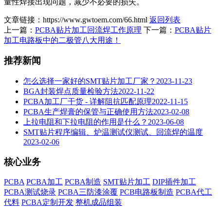
量性焊接出现问题，减少不必要的损失。
文章链接：https://www.gwtoem.com/66.html
返回列表
上一篇：
PCBA贴片加工回流焊工作原理
下一篇：
PCBA贴片
加工电路板中的二极管八大用途！
推荐新闻
怎么选择一家好的SMT贴片加工厂家？
2023-11-23
BGA封装焊点质量检验方法
2022-11-22
PCBA加工厂干货 - 详解阻抗匹配原理
2022-11-15
PCBA生产焊膏的保管与正确使用方法
2023-02-08
上拉电阻和下拉电阻的作用是什么？
2023-06-08
SMT贴片程序编辑、炉温测试仪测试、回流焊的温度
2023-02-06
核心业务
PCBA
PCBA加工
PCBA制造
SMT贴片加工
DIP插件加工
PCBA测试烧录
PCBA三防漆涂覆
PCB电路板制造
PCBA代工
代料
PCBA定制开发
整机成品组装