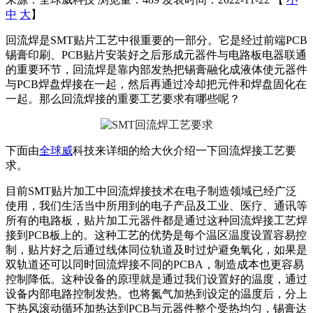
中
大
】
回流焊是SMT贴片工艺中很重要的一部分。它是经过前端PCB
锡膏印刷、PCB贴片安装好之后形成元器件与电路板电器联通
的重要环节，回流焊是靠内部发热把锡膏融化成液体使元器件
与PCB焊盘焊接在一起，然后再通过冷却把元件和焊盘固化在
一起。那么回流焊接的重要工艺要求有哪些呢？
下面由
全球威
科技来详细的给大伙介绍一下回流焊接工艺要
求。
目前SMT贴片加工中回流焊接技术在电子制造领域已经广泛
使用，我们生活当中所用到的电子产品及工业、医疗、通讯等
所有的电路板，贴片加工元器件都是通过这种回流焊接工艺焊
接到PCB板上的。这种工艺的优势是每个温区温度设置容易控
制，贴片好之后通过线体同位轨道及时过炉避免氧化，如果是
双轨道还可以同时回流焊接不同的PCBA，制造成本也更容易
控制降低。这种设备的原理就是通过我们设置好的温度，通过
设备内部电路控制发热。也将氮气加热到设定的温度后，分上
下热风滚动循环加热达到PCB与元器件整个受热均匀，锡膏达