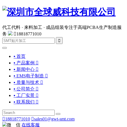
代工代料 · 来料加工 · 成品组装
专注于高端PCBA生产制造服
务

18818771010

▪ 首页
▪ 产品案例

▪ 新闻中心

▪ EMS电子制造

▪ 质量与技术

▪ 公司简介

▪ 工厂实景

▪ 联系我们


18818771010

sales01@gwt-smt.com
微 信
在线客服