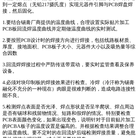
到一定熔点（无铅217摄氏度）实现元器件引脚与PCB焊盘焊
接，然后固化。
1.要结合锡膏厂商提供的温度曲线，合理设置实际贴片加工
PCB板回流焊温度曲线并定期做温度曲线的实时测试。
2.要按照PCB设计时的焊接方向进行焊接，包括线路板材质、
厚度、接地面积、PCB板子大小、元器件大小以及吸热量等综
合因数
3.回流焊焊接过程中严防传送带震动，要实时监管查看及保养
设备。
4.必须对块印制板的焊接效果进行检查。冷焊（冷汗称为锡膏
融化不充分的一种现在）肉眼是很难判断的，造成电路连接性
能不良。
5.检测焊点表面是否光泽、焊点形状是否呈半爬状、焊点周边
是否有锡球和残留物情况、短路和假焊的情况。特别要检查
PCB表面颜色变化，如果出现变色，说明针对于目前贴片加工
的PCBA板子的温度设置是偏高的。并根据检查结果调整合理
的温度曲线。要不定时的在回流炉后端检测焊接质量，避免批