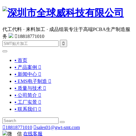
代工代料 · 来料加工 · 成品组装
专注于高端PCBA生产制造服
务

18818771010

▪ 首页
▪ 产品案例

▪ 新闻中心

▪ EMS电子制造

▪ 质量与技术

▪ 公司简介

▪ 工厂实景

▪ 联系我们


18818771010

sales01@gwt-smt.com
微 信
在线客服