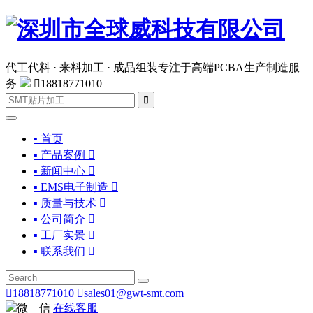
代工代料 · 来料加工 · 成品组装
专注于高端PCBA生产制造服
务

18818771010

▪ 首页
▪ 产品案例

▪ 新闻中心

▪ EMS电子制造

▪ 质量与技术

▪ 公司简介

▪ 工厂实景

▪ 联系我们


18818771010

sales01@gwt-smt.com
微 信
在线客服