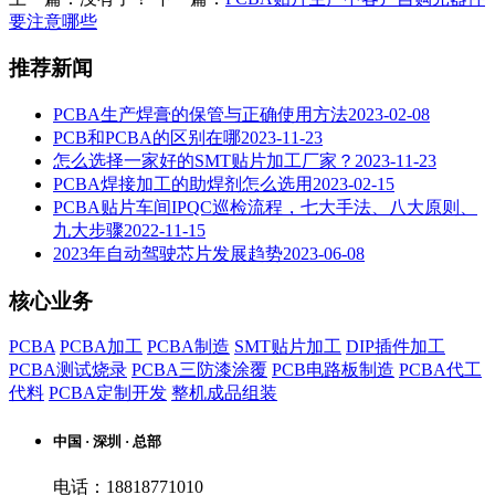
要注意哪些
推荐新闻
PCBA生产焊膏的保管与正确使用方法
2023-02-08
PCB和PCBA的区别在哪
2023-11-23
怎么选择一家好的SMT贴片加工厂家？
2023-11-23
PCBA焊接加工的助焊剂怎么选用
2023-02-15
PCBA贴片车间IPQC巡检流程，七大手法、八大原则、
九大步骤
2022-11-15
2023年自动驾驶芯片发展趋势
2023-06-08
核心业务
PCBA
PCBA加工
PCBA制造
SMT贴片加工
DIP插件加工
PCBA测试烧录
PCBA三防漆涂覆
PCB电路板制造
PCBA代工
代料
PCBA定制开发
整机成品组装
中国 · 深圳 · 总部
电话：18818771010