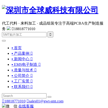
代工代料 · 来料加工 · 成品组装
专注于高端PCBA生产制造服
务

18818771010

▪ 首页
▪ 产品案例

▪ 新闻中心

▪ EMS电子制造

▪ 质量与技术

▪ 公司简介

▪ 工厂实景

▪ 联系我们


18818771010

sales01@gwt-smt.com
微 信
在线客服