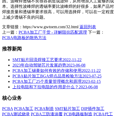
因。波峰焊透锡不良很容易造成虚焊，从而增加人工返修的成
本。选择性波峰焊的透锡率要比波峰焊的好很多，如果产品对
焊接质量和透锡率要求很高，可以用选择焊，可以在一定程度
上减少透锡不良的问题。
文章链接：https://www.gwtoem.com/32.html
返回列表
上一篇：
PCBA加工厂干货 - 详解阻抗匹配原理
下一篇：
PCBA电路板的散热方法
推荐新闻
SMT贴片回流焊接工艺要求
2022-11-22
2023年自动驾驶芯片发展趋势
2023-06-08
PCBA加工锡膏如何有效的存储和使用
2022-11-22
PCBA贴片加工BGA焊点品质检验方法
2023-07-25
PCBA加工厂25个质量管理概念和原理
2023-02-15
上拉电阻和下拉电阻的作用是什么？
2023-06-08
核心业务
PCBA
PCBA加工
PCBA制造
SMT贴片加工
DIP插件加工
PCBA测试烧录
PCBA三防漆涂覆
PCB电路板制造
PCBA代工