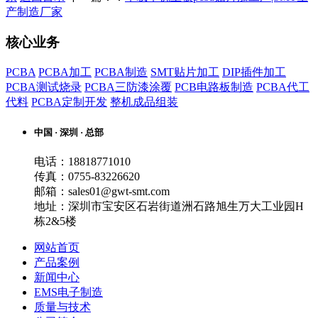
产制造厂家
核心业务
PCBA
PCBA加工
PCBA制造
SMT贴片加工
DIP插件加工
PCBA测试烧录
PCBA三防漆涂覆
PCB电路板制造
PCBA代工
代料
PCBA定制开发
整机成品组装
中国 · 深圳 · 总部
电话：18818771010
传真：0755-83226620
邮箱：sales01@gwt-smt.com
地址：深圳市宝安区石岩街道洲石路旭生万大工业园H
栋2&5楼
网站首页
产品案例
新闻中心
EMS电子制造
质量与技术