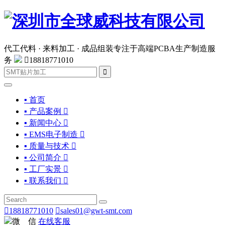
代工代料 · 来料加工 · 成品组装
专注于高端PCBA生产制造服
务

18818771010

▪ 首页
▪ 产品案例

▪ 新闻中心

▪ EMS电子制造

▪ 质量与技术

▪ 公司简介

▪ 工厂实景

▪ 联系我们


18818771010

sales01@gwt-smt.com
微 信
在线客服